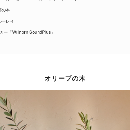
郎の本
ルーレイ
ー「Willnorn SoundPlus」
オリーブの木