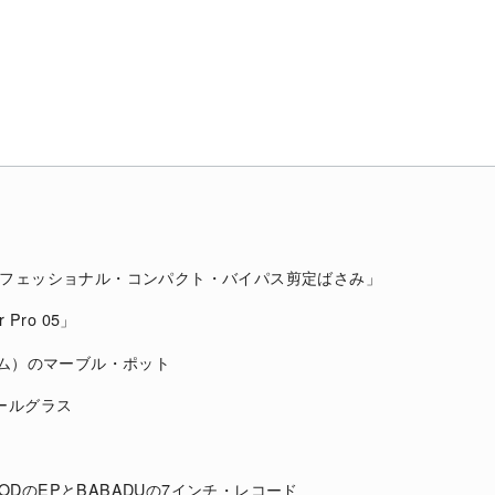
ll「プロフェッショナル・コンパクト・バイパス剪定ばさみ」
r Pro 05」
ヘアム）のマーブル・ポット
ォールグラス
 GOODのEPとBABADUの7インチ・レコード