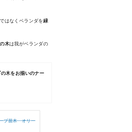
ではなくベランダを
緑
の木
は我がベランダの
ーブの木をお揃いのナー
ーブ苗木 オリー