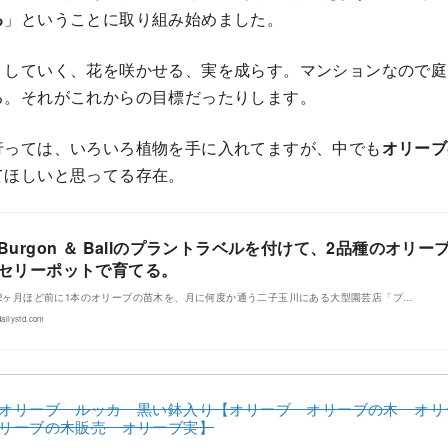
る
」ということに取り組み始めました。
くしていく、花を咲かせる、実を成らす。マンションなので庭
る。それがこれからの目標だったりします。
行っては、いろいろ植物を手に入れてますが、中でも
オリーブ
てほしいと思ってる存在。
Burgon ＆ Ballのプラントラベルを付けて、2品種のオリ
セリーポットで育てる。
2ヶ月ほど前に1本のオリーブの苗木を、月に何度か通う二子玉川にある大型園芸店「プ…
dailystd.com
オリーブ ルッカ 黒い鉢入り【オリーブ オリーブの木 オリ
リーブの木販売 オリーブ実】