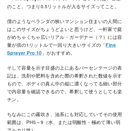
のこと。つまり0.5リットルが入るサイズってこと。
僕のようなベランダの狭いマンション住まいの人間に
はこのサイズがちょうどよいと思うけど、一軒家で庭
がめちゃくちゃ広いリアル・ガーデナー（？）には容
量が倍の1リットルで一回り大きいサイズの「
Fine
Sprayer Pro 10
」がおすすめ。
そして容量を示す目盛の上にあるパーセンテージの表
記は、洗剤や肥料を含めた際の希釈された数値を示す
もので、ボディの真ん中の縦に濃くなってる細い部分
で内容量を確認できるので、希釈して使うとしても楽
チン。
ちなみにこの霧吹き、油系にも対応していてその使用
範囲は、PH5～9（水、または弱酸性・極めて薄い弱
アルカリ性）。