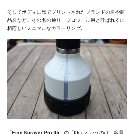
そしてボディに黒でプリントされたブランドの名や商
品名など。その名の通り、プロツール用と呼ばれるに
相応しいミニマルなカラーリング。
「
Fine Sprayer Pro 05
」の「
05
」というのは、容量