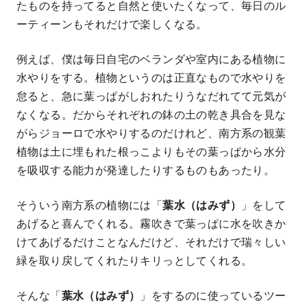
たものを持ってると自然と使いたくなって、毎日のル
ーティーンもそれだけで楽しくなる。
例えば、僕は毎日自宅のベランダや室内にある植物に
水やりをする。植物というのは正直なもので水やりを
怠ると、急に葉っぱがしおれたりうなだれてて元気が
なくなる。だからそれぞれの鉢の土の乾き具合を見な
がらジョーロで水やりするのだけれど、南方系の観葉
植物は土に埋もれた根っこよりもその葉っぱから水分
を吸収する能力が発達したりするものもあったり。
そういう南方系の植物には「
葉水（はみず）
」をして
あげると喜んでくれる。霧吹きで葉っぱに水を吹きか
けてあげるだけことなんだけど、それだけで瑞々しい
緑を取り戻してくれたりキリっとしてくれる。
そんな「
葉水（はみず）
」をするのに使っているツー