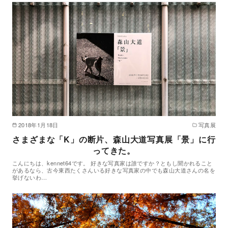
2018年1月18日
写真展
さまざまな「K」の断片、森山大道写真展「景」に行
ってきた。
こんにちは、kennet64です。 好きな写真家は誰ですか？ともし聞かれること
があるなら、古今東西たくさんいる好きな写真家の中でも森山大道さんの名を
挙げないわ…