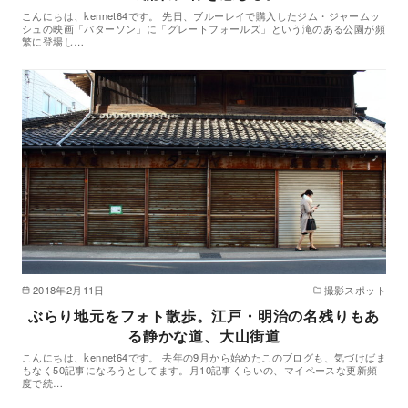
こんにちは、kennet64です。 先日、ブルーレイで購入したジム・ジャームッ
シュの映画「パターソン」に「グレートフォールズ」という滝のある公園が頻
繁に登場し…
2018年2月11日
撮影スポット
ぶらり地元をフォト散歩。江戸・明治の名残りもあ
る静かな道、大山街道
こんにちは、kennet64です。 去年の9月から始めたこのブログも、気づけばま
もなく50記事になろうとしてます。月10記事くらいの、マイペースな更新頻
度で続…