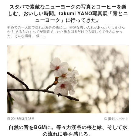
スタバで素敵なニューヨークの写真とコーヒーを楽
しむ、おいしい時間。takumi YANO写真展「青とニ
ューヨーク」に行ってきた。
初めての一人旅で訪れた海外の街には、特別な思い入れがあったりしません
か？ 見るものすべてが新鮮で、ただ歩き回るだけでも楽しくて仕方なかっ
た、そんな場所。 僕に…
2018年3月28日
撮影スポット
自然の音をBGMに。等々力渓谷の桜と緑、そして水
の流れに春を感じる。