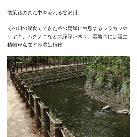
散策路の真ん中を流れる谷沢川。
その川の浸食でできた谷の両崖に生息するシラカシや
ケヤキ、ムクノキなどの緑深い木々。湿地帯には湿生
植物が点在する湿生植物。