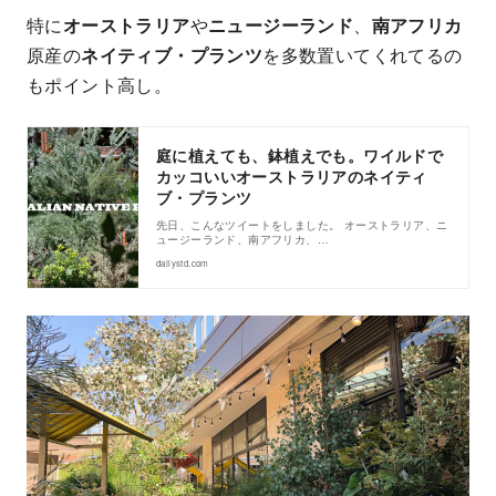
特に
オーストラリア
や
ニュージーランド
、
南アフリカ
原産の
ネイティブ・プランツ
を多数置いてくれてるの
もポイント高し。
庭に植えても、鉢植えでも。ワイルドで
カッコいいオーストラリアのネイティ
ブ・プランツ
先日、こんなツイートをしました。 オーストラリア、ニ
ュージーランド、南アフリカ、…
dailystd.com