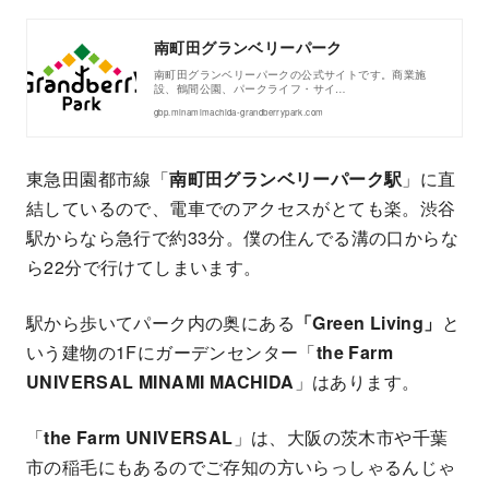
南町田グランベリーパーク
南町田グランベリーパークの公式サイトです。商業施
設、鶴間公園、パークライフ・サイ…
gbp.minamimachida-grandberrypark.com
東急田園都市線「
南町田グランベリーパーク駅
」に直
結しているので、電車でのアクセスがとても楽。渋谷
駅からなら急行で約33分。僕の住んでる溝の口からな
ら22分で行けてしまいます。
駅から歩いてパーク内の奥にある
「Green Living」
と
いう建物の1Fにガーデンセンター「
the Farm
UNIVERSAL MINAMI MACHIDA
」はあります。
「
the Farm UNIVERSAL
」は、大阪の茨木市や千葉
市の稲毛にもあるのでご存知の方いらっしゃるんじゃ