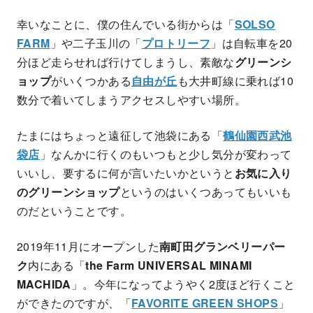
幸いなことに、僕の住んでいる街からは「
SOLSO
FARM
」や二子玉川の「
プロトリーフ
」は自転車を20
分ほど走らせれば行けてしまうし、素敵な
グリーンシ
ョップ
がいくつかある
自由が丘
も大井町線に乗れば10
数分で着いてしまうアクセスしやすい場所。
たまにはちょっと遠征して池袋にある「
鶴仙園西武池
袋店
」なんかに行くのもいつもと少し気分が変わって
いいし、要するに何が言いたいかというと
お気に入り
のグリーンショップ
というのはいくつあってもいいも
のだということです。
2019年11月にオープンした
南町田グランベリーパー
ク
内にある「
the Farm UNIVERSAL MINAMI
MACHIDA
」。今年になってようやく2度ほど行くこと
ができたのですが、「
FAVORITE GREEN SHOPS
」