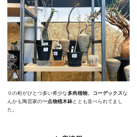
０の桁がひとつ多い希少な
多肉植物、コーデックス
な
んかも陶芸家の
一点物植木鉢
ととも並べられてまし
た。