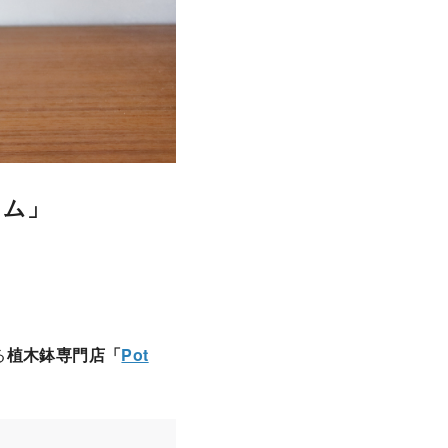
カム」
る
植木鉢専門店「
Pot