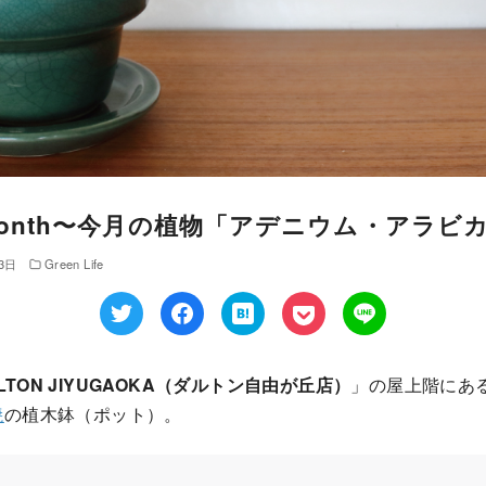
The Month〜今月の植物「アデニウム・アラビ
3日
Green Life
LTON JIYUGAOKA（ダルトン自由が丘店）
」の屋上階にあ
焼
の植木鉢（ポット）。