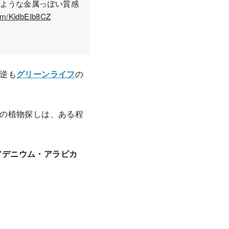
たような金属っぽい質感
com/KidbEIb8CZ
逆も
グリーンライフ
の
の植物探しは、ある程
アデニウム・アラビカ