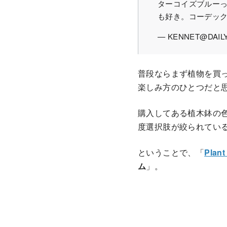
ターコイズブルー
も好き。コーデッ
— KENNET@DAILY
普段ならまず植物を買
楽しみ方のひとつだと
購入してある植木鉢の
度選択肢が絞られてい
ということで、「
Plan
ム
」。