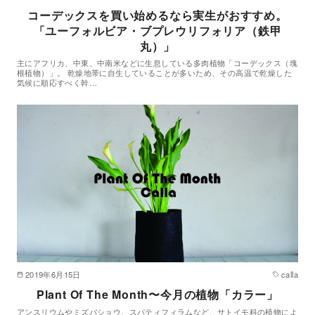
コーデックスを買い始めるなら実生がおすすめ。
「ユーフォルビア・ブプレウリフォリア（鉄甲
丸）」
主にアフリカ、中東、中南米などに生息している多肉植物「コーデックス（塊
根植物）」。 乾燥地帯に自生していることが多いため、その高温で乾燥した
気候に順応すべく幹…
2019年6月15日
calla
Plant Of The Month〜今月の植物「カラー」
アンスリウムやミズバショウ、スパティフィラムなど、サトイモ科の植物によ