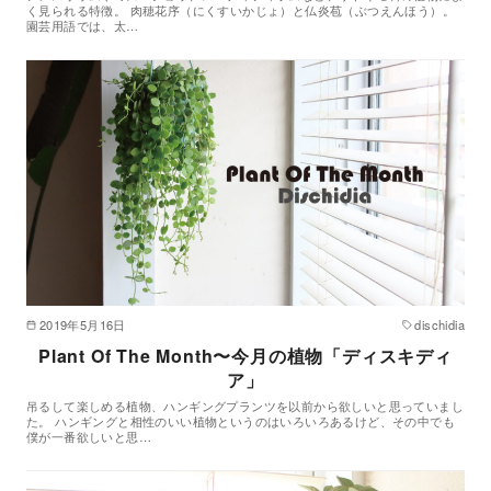
く見られる特徴。 肉穂花序（にくすいかじょ）と仏炎苞（ぶつえんほう）。
園芸用語では、太…
2019年5月16日
dischidia
Plant Of The Month〜今月の植物「ディスキディ
ア」
吊るして楽しめる植物、ハンギングプランツを以前から欲しいと思っていまし
た。 ハンギングと相性のいい植物というのはいろいろあるけど、その中でも
僕が一番欲しいと思…