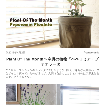
2019年4月2日
peperomia
Plant Of The Month〜今月の植物「ペペロミア・プ
テオラータ」
ここ最近、マンションのベランダに置けるような日当たりを好む花木やハーブ
などをよく買っていたのだけれど、人間（自分のこと）というのは天邪鬼なも
ので、そうすると今…