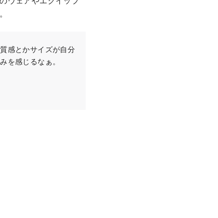
のウェアやエクイップ
。
の質感とかサイズが自分
たみを感じるなぁ。