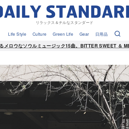
リラックス＆チルなスタンダード
Life Style
Culture
Green Life
Gear
日用品
なソウルミュージック15曲。BITTER SWEET ＆ MELLO