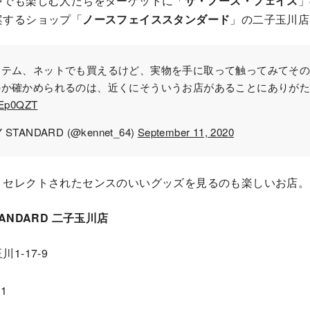
中でも楽しむ人たちをターゲットに「
ザ・ノース・フェイス
」
案するショップ「
ノースフェイススタンダード
」の二子玉川店
イテム、ネットでも買えるけど、実物を手に取って触ってみてそ
のか確かめられるのは、近くにそういうお店があることにありが
i1Ep0QZT
 STANDARD (@kennet_64)
September 11, 2020
、セレクトされたセンスのいいグッズを見るのも楽しいお店。
STANDARD 二子玉川店
1-17-9
1