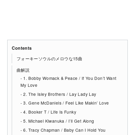
Contents
フォーキーソウルのメロウな15曲
曲解説
1. Bobby Womack & Peace / If You Don’t Want
My Love
2. The Isley Brothers / Lay Lady Lay
3. Gene McDaniels / Feel Like Makin’ Love
4. Booker T / Life Is Funky
5. Michael Kiwanuka / I’ll Get Along
6. Tracy Chapman / Baby Can I Hold You