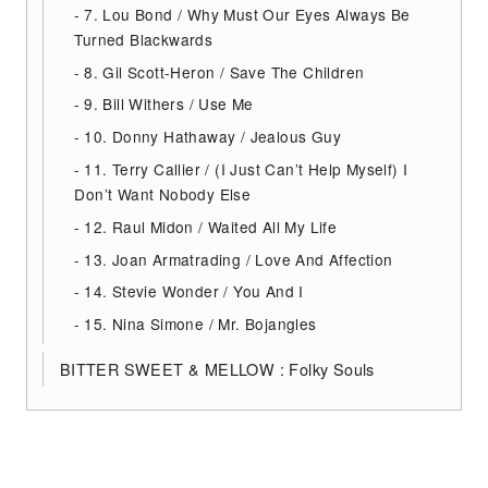
7. Lou Bond / Why Must Our Eyes Always Be
Turned Blackwards
8. Gil Scott-Heron / Save The Children
9. Bill Withers / Use Me
10. Donny Hathaway / Jealous Guy
11. Terry Callier / (I Just Can’t Help Myself) I
Don’t Want Nobody Else
12. Raul Midon / Waited All My Life
13. Joan Armatrading / Love And Affection
14. Stevie Wonder / You And I
15. Nina Simone / Mr. Bojangles
BITTER SWEET & MELLOW : Folky Souls