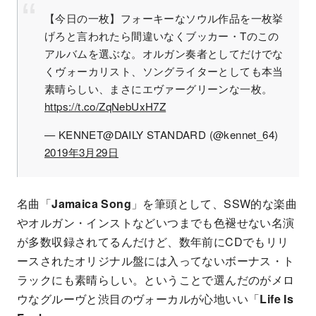
【今日の一枚】フォーキーなソウル作品を一枚挙
げろと言われたら間違いなくブッカー・Tのこの
アルバムを選ぶな。オルガン奏者としてだけでな
くヴォーカリスト、ソングライターとしても本当
素晴らしい、まさにエヴァーグリーンな一枚。
https://t.co/ZqNebUxH7Z
— KENNET@DAILY STANDARD (@kennet_64)
2019年3月29日
名曲「
Jamaica Song
」を筆頭として、SSW的な楽曲
やオルガン・インストなどいつまでも色褪せない名演
が多数収録されてるんだけど、数年前にCDでもリリ
ースされたオリジナル盤には入ってないボーナス・ト
ラックにも素晴らしい。ということで選んだのがメロ
ウなグルーヴと渋目のヴォーカルが心地いい「
Life Is