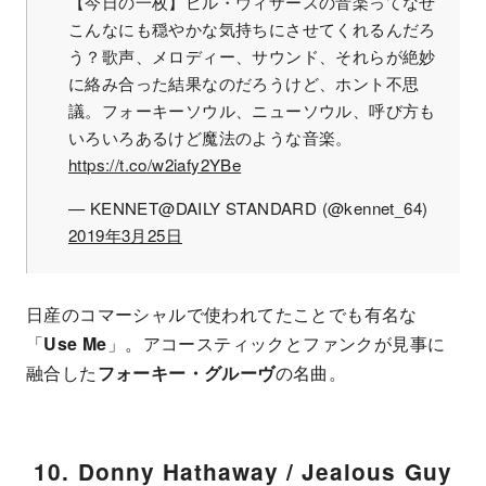
【今日の一枚】ビル・ウィザースの音楽ってなぜ
こんなにも穏やかな気持ちにさせてくれるんだろ
う？歌声、メロディー、サウンド、それらが絶妙
に絡み合った結果なのだろうけど、ホント不思
議。フォーキーソウル、ニューソウル、呼び方も
いろいろあるけど魔法のような音楽。
https://t.co/w2iafy2YBe
— KENNET@DAILY STANDARD (@kennet_64)
2019年3月25日
日産のコマーシャルで使われてたことでも有名な
「
Use Me
」。アコースティックとファンクが見事に
融合した
フォーキー・グルーヴ
の名曲。
10. Donny Hathaway / Jealous Guy