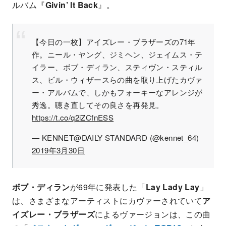
ルバム『
Givin’ It Back
』。
【今日の一枚】アイズレー・ブラザーズの71年
作。ニール・ヤング、ジミヘン、ジェイムス・テ
イラー、ボブ・ディラン、スティヴン・スティル
ス、ビル・ウィザースらの曲を取り上げたカヴァ
ー・アルバムで、しかもフォーキーなアレンジが
秀逸。聴き直してその良さを再発見。
https://t.co/q2iZCfnESS
— KENNET@DAILY STANDARD (@kennet_64)
2019年3月30日
ボブ・ディラン
が69年に発表した「
Lay Lady Lay
」
は、さまざまなアーティストにカヴァーされていて
ア
イズレー・ブラザーズ
によるヴァージョンは、この曲