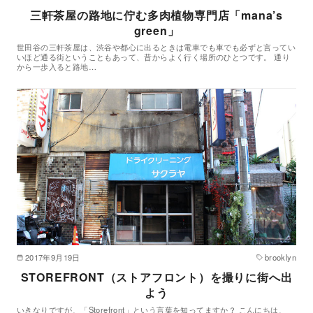
三軒茶屋の路地に佇む多肉植物専門店「mana’s
green」
世田谷の三軒茶屋は、渋谷や都心に出るときは電車でも車でも必ずと言ってい
いほど通る街ということもあって、昔からよく行く場所のひとつです。 通り
から一歩入ると路地…
2017年9月19日
brooklyn
STOREFRONT（ストアフロント）を撮りに街へ出
よう
いきなりですが、「Storefront」という言葉を知ってますか？ こんにちは、