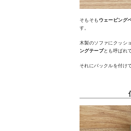
そもそも
ウェービング
す。
木製のソファにクッシ
ングテープ
とも呼ばれ
それにバックルを付け