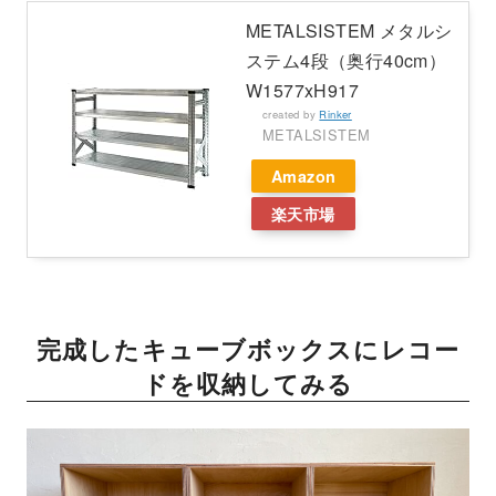
METALSISTEM メタルシ
ステム4段（奥行40cm）
W1577xH917
created by
Rinker
METALSISTEM
Amazon
楽天市場
完成したキューブボックスにレコー
ドを収納してみる