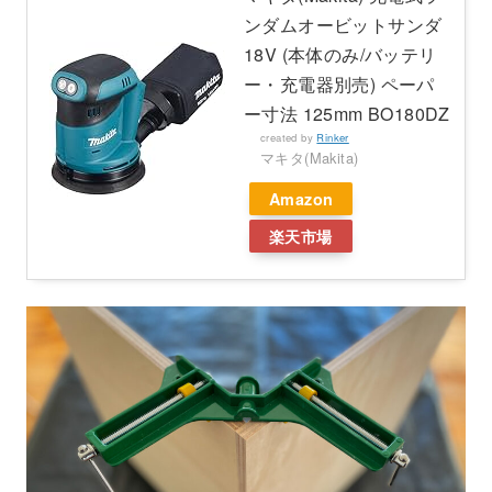
ンダムオービットサンダ
18V (本体のみ/バッテリ
ー・充電器別売) ペーパ
ー寸法 125mm BO180DZ
created by
Rinker
マキタ(Makita)
Amazon
楽天市場