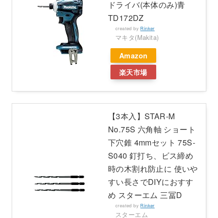
ドライバ(本体のみ)青
TD172DZ
created by
Rinker
マキタ(Makita)
Amazon
楽天市場
【3本入】STAR-M
No.75S 六角軸 ショート
下穴錐 4mmセット 75S-
S040 釘打ち、ビス締め
時の木割れ防止に 使いや
すい長さでDIYにおすす
め スターエム 三冨D
created by
Rinker
スターエム