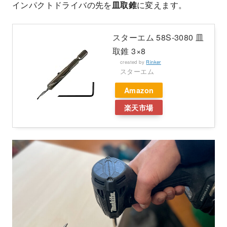
インパクトドライバの先を
皿取錐
に変えます。
スターエム 58S-3080 皿
取錐 3×8
created by
Rinker
スターエム
Amazon
楽天市場