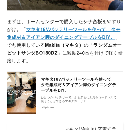
まずは、ホームセンターで購入した
シナ合板
をやすり
がけ。「
マキタ18Vバッテリーツールを使って、タモ
集成材＆アイアン脚のダイニングテーブルをDIY。
」
でも使用している
Makita（マキタ）
の「
ランダムオー
ビットサンダBO180DZ
」に粒度240番を付けて軽く研
磨します。
マキタ18Vバッテリーツールを使って、
タモ集成材＆アイアン脚のダイニングテ
ーブルをDIY。
ひとつのバッテリーで、さまざまな工具をコードレスで
使うことができるマキタの「リチ…
dailystd.com
マキタ(Makita) 充電式ラ