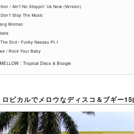
tion / Ain’t No Stoppin’ Us Now (Version)
/ Don’t Stop The Music
ajang Woman
ebels
 The End / Funky Nassau Pt.1
ae / Rock Your Baby
LLOW : Tropical Disco & Boogie
トロピカルでメロウなディスコ＆ブギー15