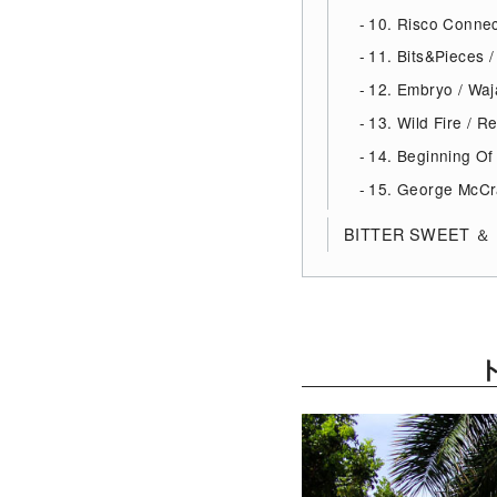
10. Risco Connec
11. Bits&Pieces 
12. Embryo / W
13. Wild Fire / R
14. Beginning Of
15. George McCr
BITTER SWEET ＆ ME