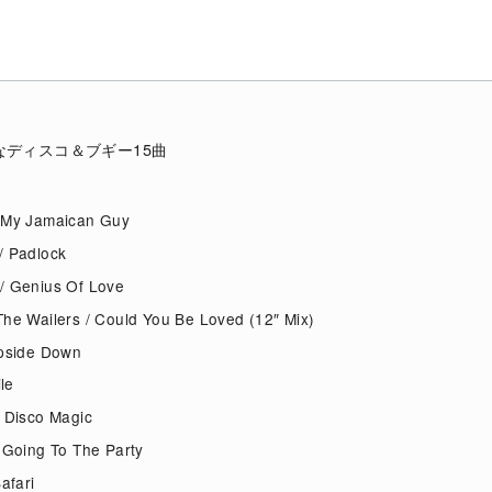
なディスコ＆ブギー15曲
/ My Jamaican Guy
/ Padlock
/ Genius Of Love
The Wailers / Could You Be Loved (12″ Mix)
Upside Down
ile
/ Disco Magic
/ Going To The Party
afari