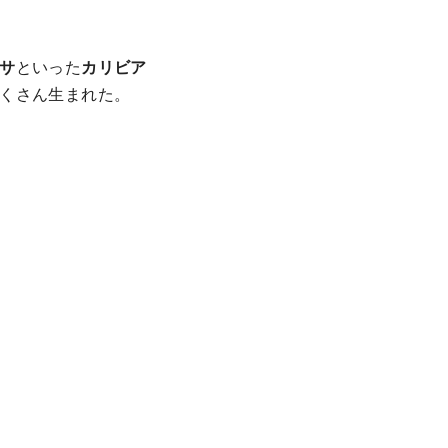
サ
といった
カリビア
くさん生まれた。