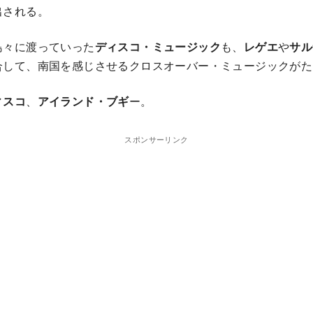
出される。
島々に渡っていった
ディスコ・ミュージック
も、
レゲエ
や
サル
合して、南国を感じさせるクロスオーバー・ミュージックがた
ィスコ
、
アイランド・ブギ
ー。
スポンサーリンク