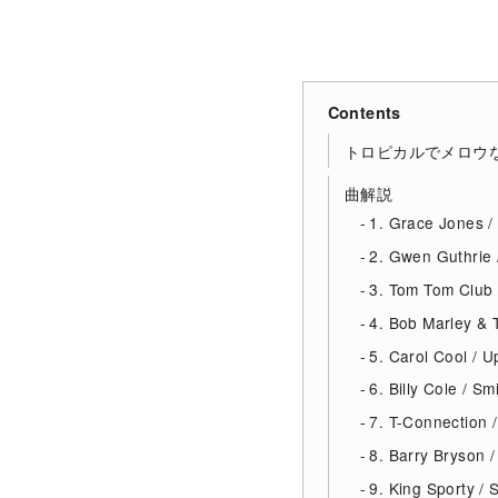
Contents
トロピカルでメロウ
曲解説
1. Grace Jones 
2. Gwen Guthrie 
3. Tom Tom Club 
4. Bob Marley & 
5. Carol Cool / 
6. Billy Cole / Sm
7. T-Connection 
8. Barry Bryson 
9. King Sporty / S