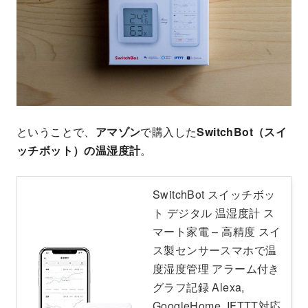
ということで、
アマゾン
で購入した
SwitchBot（スイ
ッチボット）の温湿度計
。
SwitchBot スイッチボッ
ト デジタル 温湿度計 ス
マート家電 – 高精度 スイ
ス製センサースマホで温
度湿度管理 アラーム付き
グラフ記録 Alexa,
GoogleHome, IFTTT対応