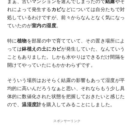
まぁ、古いマンションを選んでしまったので
結露
やそ
れによって発生する
カビ
などについては自分たちで対
処しているわけですが、前々からなんとなく気になっ
ていたのが
室内の湿度
。
特に
植物
を部屋の中で育てていて、その置き場所によ
っては
鉢植えの土にカビ
が発生していた、なんていう
こともありました。しかも水やりはできるだけ間隔を
開けてやっていたにもかかわらずです。
そういう場所はおそらく結露の影響もあって湿度が平
均的に高いんだろうなぁと思い、それならもう少し具
体的に数値化された状態を把握しておきたいと感じた
ので、
温湿度計
を購入してみることにしました。
スポンサーリンク