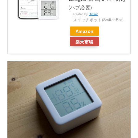
(ハブ必要)
created by
Rinker
スイッチボット(SwitchBot)
Amazon
楽天市場