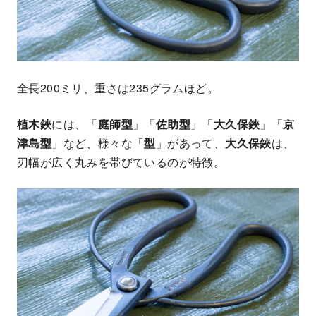
全長200ミリ、重さは235グラムほど。
植木鋏
には、「
庭師型
」「
佐助型
」「
大久保鋏
」「
京
津島型
」など、様々な「
型
」があって、
大久保鋏
は、
刃幅が広く丸みを帯びているのが特徴。