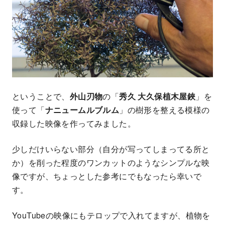
ということで、
外山刃物
の「
秀久
大久保植木屋鋏
」を
使って「
ナニュームルブルム
」の樹形を整える模様の
収録した映像を作ってみました。
少しだけいらない部分（自分が写ってしまってる所と
か）を削った程度のワンカットのようなシンプルな映
像ですが、ちょっとした参考にでもなったら幸いで
す。
YouTubeの映像にもテロップで入れてますが、植物を