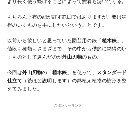
より長く使う続けることによって愛着も湧いてくる。
もちろん財布の紐が許す範囲ではありますが、要は納
得のいくものを手にしたいということです。
以前から欲しいと思っていた園芸用の鋏「
植木鋏
」。
値段も種類もさまざまで、その中から僕的に納得のい
くものとして選んだのが
外山刃物
のもの。
今回は
外山刃物
の「
植木鋏
」を使って、
スタンダード
仕立て
（後ほど説明します）の鉢植え植物の樹形を整
えてみました。
スポンサーリンク