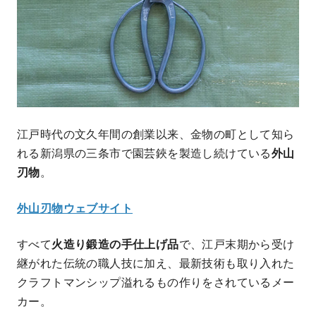
江戸時代の文久年間の創業以来、金物の町として知ら
れる新潟県の三条市で園芸鋏を製造し続けている
外山
刃物
。
外山刃物ウェブサイト
すべて
火造り鍛造の手仕上げ品
で、江戸末期から受け
継がれた伝統の職人技に加え、最新技術も取り入れた
クラフトマンシップ溢れるもの作りをされているメー
カー。