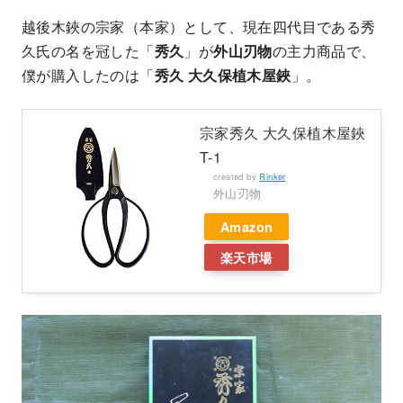
越後木鋏の宗家（本家）として、現在四代目である秀
久氏の名を冠した「
秀久
」が
外山刃物
の主力商品で、
僕が購入したのは「
秀久
大久保植木屋鋏
」。
宗家秀久 大久保植木屋鋏
T-1
created by
Rinker
外山刃物
Amazon
楽天市場