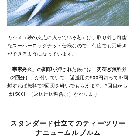
カシメ（鋏の支点に入っている芯）は、取り外し可能
なスーパーロックナット仕様なので、何度でも刃研ぎ
ができるようになっています。
「
宗家秀久
」の
刻印
が押された鋏には「
刃研ぎ無料券
（2回分）
」が付いていて、返送用の500円切ってを同
封すれば無料で2回刃を研いでもらえます。3回目から
は1500円（返送用送料含む）かかります。
スタンダード仕立てのティーツリー
ナニュームルブルム