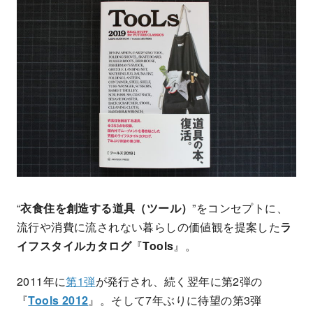
“
衣食住を創造する道具（ツール）
”をコンセプトに、
流行や消費に流されない暮らしの価値観を提案した
ラ
イフスタイルカタログ
『
Tools
』。
2011年に
第1弾
が発行され、続く翌年に第2弾の
『
Tools 2012
』。そして7年ぶりに待望の第3弾