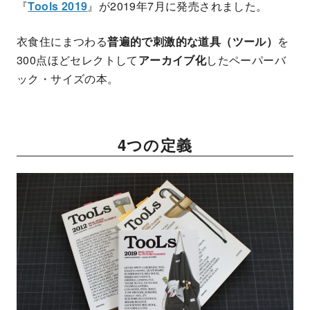
『
Tools 2019
』が2019年7月に発売されました。
衣食住にまつわる
普遍的で刺激的な道具（ツール）
を
300点ほどセレクトして
アーカイブ化
したペーパーバ
ック・サイズの本。
4つの定義