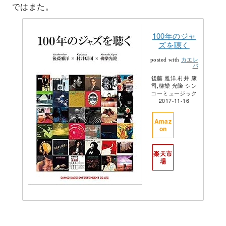
ではまた。
100年のジャ
ズを聴く
posted with
カエレ
バ
後藤 雅洋,村井 康
司,柳樂 光隆 シン
コーミュージック
2017-11-16
Amaz
on
楽天市
場