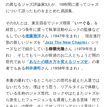
の異なるジャズ評論家3人が、15時間に渡ってジャズ
について語ったものをまとめた鼎談集。
その3人とは、東京四谷でジャズ喫茶「
いーぐる
」を
経営しつつ長年に渡って執筆活動やムックの監修など
もしている
後藤雅洋
さん（1947年生まれ）、現在進行
形の新しいジャズを『
Jazz The New Chapter
』シリ
ーズなどで紹介している
柳樂光隆
さん（1979年生ま
れ）、そしてもう一人が前述のお二人とちょうど間の
世代であり『
あなたの聴き方を変えるジャズ史
』の著
者でもある
村井康司
さん（1958年生まれ）。
本書の優れているところがこの世代を超えた人選では
ないだろうか。僕はそう思う。リアルタイムで体験し
ている生粋のジャズ世代、ロックやはたまたジャズか
ら派生したフュージョンをも通過したある意味「何で
もあり」の世代、そしてサンプリングという手法によ