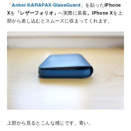
「
Anker KARAPAX GlassGuard
」を貼った
iPhone
X
を
「レザーフォリオ」
へ実際に装着
。iPhone X
を上
部から差し込むとスムーズに収まってくれます。
上部から見るとこんな感じです。青い。