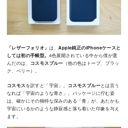
「レザーフォリオ」
は、
Apple純正のiPhoneケースと
しては初の手帳型。
4色展開されている中から僕が選
んだのは、
コスモスブルー
（他の色はトープ、ブラッ
ク、ベリー）。
コスモス
を訳すと「宇宙」。
コスモスブルー
とは言う
なれば「宇宙のような青さ」。パッケージに佇む姿
は、確かにその独特な深みのある「青」が、あたかも
宇宙にいるかのような静寂感と落ち着いた印象を与え
ます。