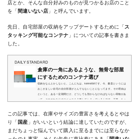
店とか、そんな自分好みのものが見つかるお店のこと
を「
間違いない店
」と呼んでいます。
先日、自宅部屋の収納をアップデートするために「
ス
タッキング可能なコンテナ
」についての記事を書きま
した。
DAILY STANDARD
倉庫の一角にあるような、無骨な部屋
にするためのコンテナ選び
収納をなんとかしないと。こんにちは、kennet64です。今、書斎というには
おこがましい自宅の自分部屋がとんでもないことになってます。その理由は
というと、ある一定期間だけ、どうしても預からなければならない荷物があ
って、それがかなりのスペースを占拠してしまっているんです。正直、ちょ
っと落ち着かない状態。それでなくても、机に椅子、 デスク周りの備品の
あれこれ（メモ書きについては先日書いたブログを） 、レコードやCDコレ
この記事では、在庫やサイズの豊富さを考えるとやは
クションに2台のターンテーブル、ミキサー、それに本や雑誌、小物など手
り「
国産
」がいいという結論に達していたのですが、
放さずにとってあるいろい...
まだちょっと悩んでいて購入に至るまでには至らなか
ったのも事実。そんな矢先に恵比寿にある「
間違いな