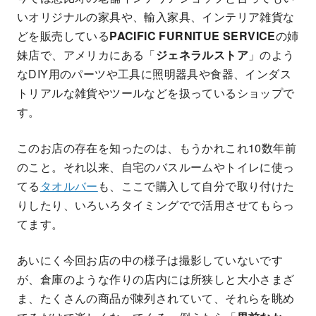
いオリジナルの家具や、輸入家具、インテリア雑貨な
どを販売している
PACIFIC FURNITUE SERVICE
の姉
妹店で、アメリカにある「
ジェネラルストア
」のよう
なDIY用のパーツや工具に照明器具や食器、インダス
トリアルな雑貨やツールなどを扱っているショップで
す。
このお店の存在を知ったのは、もうかれこれ10数年前
のこと。それ以来、自宅のバスルームやトイレに使っ
てる
タオルバー
も、ここで購入して自分で取り付けた
りしたり、いろいろタイミングでで活用させてもらっ
てます。
あいにく今回お店の中の様子は撮影していないです
が、倉庫のような作りの店内には所狭しと大小さまざ
ま、たくさんの商品が陳列されていて、それらを眺め