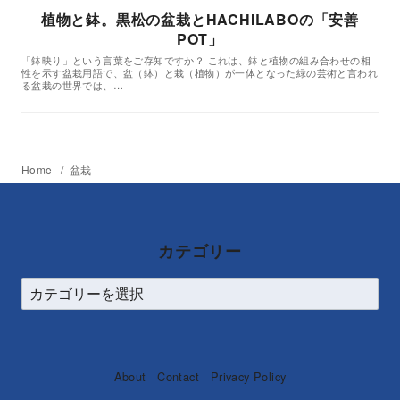
植物と鉢。黒松の盆栽とHACHILABOの「安善
POT」
「鉢映り」という言葉をご存知ですか？ これは、鉢と植物の組み合わせの相
性を示す盆栽用語で、盆（鉢）と栽（植物）が一体となった緑の芸術と言われ
る盆栽の世界では、…
Home
盆栽
カテゴリー
About
Contact
Privacy Policy